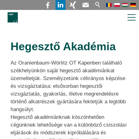
Rólunk & Szolgáltatásaink
Hegesztő Akadémia
Rólunk
Az Oranienbaum-Wörlitz OT Kapenben található
Alkalmazotti lízing / Tanácsadás
székhelyünkön saját hegesztő akadémiánkat
Hegesztési Akadémia / Munkaszerződések
üzemeltetjük. Személyzetünk célirányos képzése
és vizsgáztatása: elsősorban hegesztői
Pályázók és üres
vizsgáztatás, gyakorlás, illetve megrendelésre
történő alkatrészek gyártására fektetjük a legtöbb
álláshelyek
hangsúlyt.
Hegesztő akadémiánknak köszönhetően
Kapcsolat
cégünknek lehetősége van a különböző csiszolási
eljárások és módszerek kipróbálására és