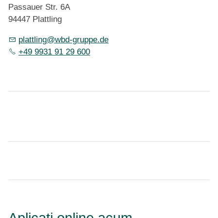
Passauer Str. 6A
94447 Plattling
pl
ttl
ng
wbd-gr
pp
d
+49 9931 91 29 600