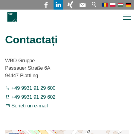
Firma și serviciile prestate
Contactați
Angajări & locuri de muncă
WBD Gruppe
Passauer Straße 6A
Contact
94447 Plattling
+49 9931 91 29 600
+49 9931 91 29 602
Scrieți un e-mail