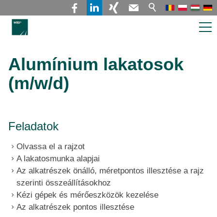
Rólunk & Szolgáltatásaink
Alumínium lakatosok
(m/w/d)
Rólunk
Alkalmazotti lízing / Tanácsadás
Hegesztési Akadémia / Munkaszerződések
Feladatok
Pályázók és üres
Olvassa el a rajzot
A lakatosmunka alapjai
álláshelyek
Az alkatrészek önálló, méretpontos illesztése a rajz
szerinti összeállításokhoz
Kapcsolat
Kézi gépek és mérőeszközök kezelése
Az alkatrészek pontos illesztése