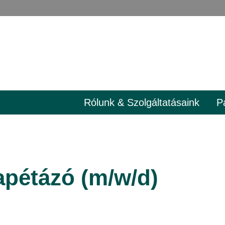
Rólunk & Szolgáltatásaink
P
Tapétázó (m/w/d)