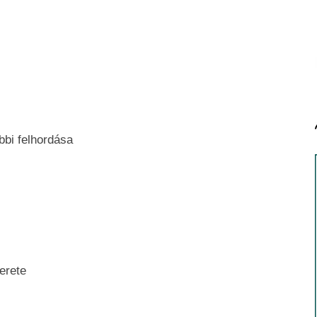
bbi felhordása
erete