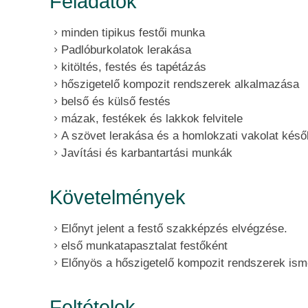
Feladatok
minden tipikus festői munka
Padlóburkolatok lerakása
kitöltés, festés és tapétázás
hőszigetelő kompozit rendszerek alkalmazása
belső és külső festés
mázak, festékek és lakkok felvitele
A szövet lerakása és a homlokzati vakolat késő
Javítási és karbantartási munkák
Követelmények
Előnyt jelent a festő szakképzés elvégzése.
első munkatapasztalat festőként
Előnyös a hőszigetelő kompozit rendszerek ism
Feltételek